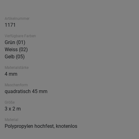
Artikelnummer
1171
Verfügbare Farben
Grün (01)
Weiss (02)
Gelb (05)
Materialstärke
4 mm
Maschenform
quadratisch 45 mm
Größe
3 x 2 m
Material
Polypropylen hochfest, knotenlos