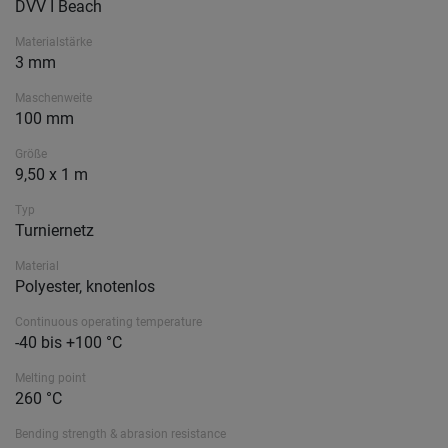
DVV I Beach
Materialstärke
3 mm
Maschenweite
100 mm
Größe
9,50 x 1 m
Typ
Turniernetz
Material
Polyester, knotenlos
Continuous operating temperature
-40 bis +100 °C
Melting point
260 °C
Bending strength & abrasion resistance