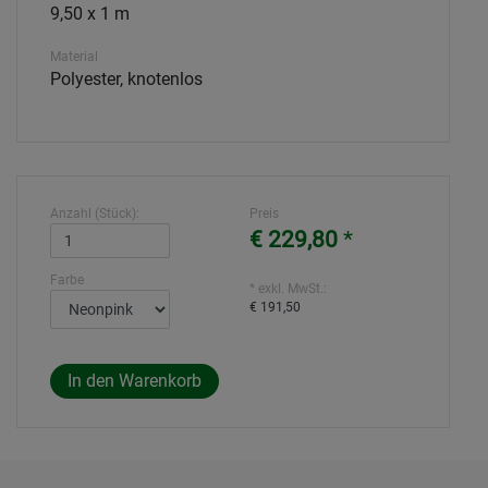
9,50 x 1 m
Material
Polyester, knotenlos
Anzahl (Stück):
Preis
€ 229,80
*
Farbe
* exkl. MwSt.:
€ 191,50