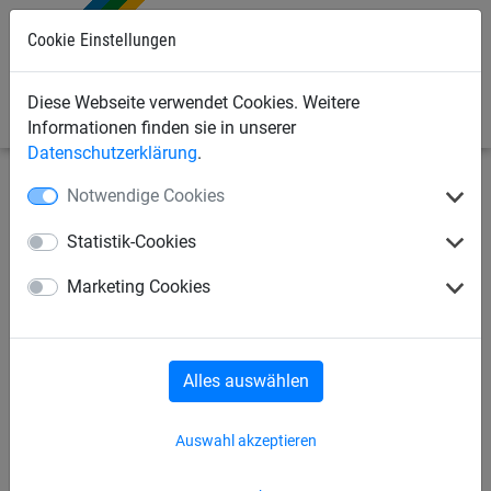
Cookie Einstellungen
0
Diese Webseite verwendet Cookies. Weitere
Informationen finden sie in unserer
Datenschutzerklärung
.
Notwendige Cookies
Sportnetze
Volleyballnetze
Beach-Volleyball
Statistik-Cookies
Beach-Volleyball Turniernetz
Marketing Cookies
aus PES, ca. 3 mm stark
Alles auswählen
Auswahl akzeptieren