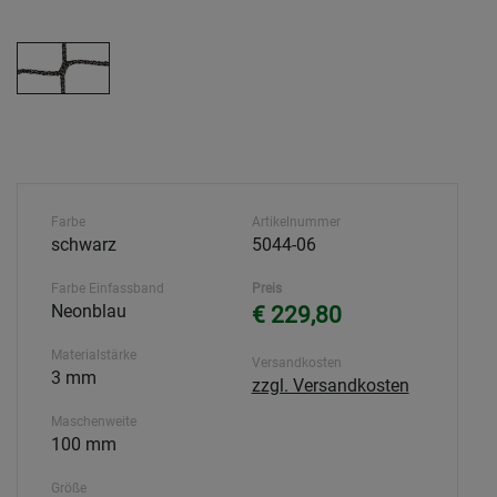
Farbe
Artikelnummer
schwarz
5044-06
Farbe Einfassband
Preis
Neonblau
€ 229,80
Materialstärke
Versandkosten
3 mm
zzgl. Versandkosten
Maschenweite
100 mm
Größe