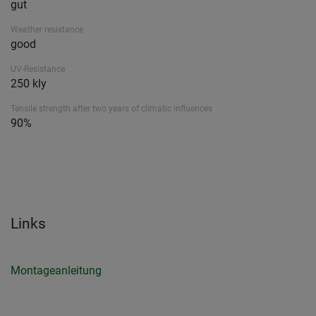
gut
Weather resistance
good
UV-Resistance
250 kly
Tensile strength after two years of climatic influences
90%
Links
Montageanleitung