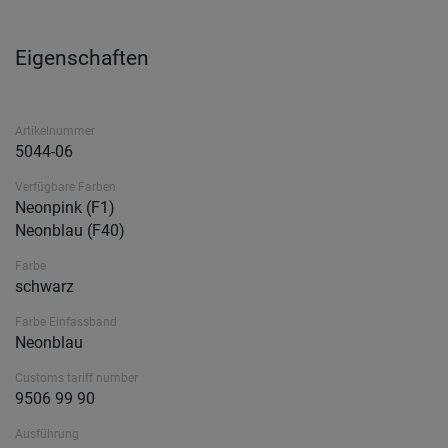
Eigenschaften
Artikelnummer
5044-06
Verfügbare Farben
Neonpink (F1)
Neonblau (F40)
Farbe
schwarz
Farbe Einfassband
Neonblau
Customs tariff number
9506 99 90
Ausführung