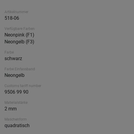
Artikelnummer
518-06
Verfügbare Farben
Neonpink (F1)
Neongelb (F3)
Farbe
schwarz
Farbe Einfassband
Neongelb
Customs tariff number
9506 99 90
Materialstärke
2 mm
Maschenform
quadratisch