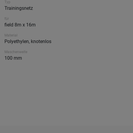
Typ
Trainingsnetz
für
field 8m x 16m
Material
Polyethylen, knotenlos
Maschenweite
100 mm