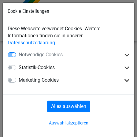
Cookie Einstellungen
0
Diese Webseite verwendet Cookies. Weitere
Informationen finden sie in unserer
Datenschutzerklärung
.
Notwendige Cookies
Sportnetze
Volleyballnetze
Beach-Volleyball
Statistik-Cookies
Beach-Volleyball
Marketing Cookies
Trainingsnetz aus
Polyethylenschnur, ca. 2 mm
stark, Maschenweite 100 mm
Alles auswählen
Auswahl akzeptieren