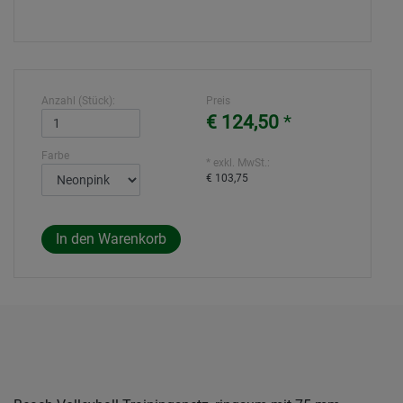
Anzahl (Stück):
Preis
€ 124,50
*
Farbe
* exkl. MwSt.:
€ 103,75