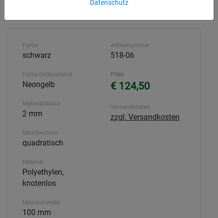
Datenschutz
Farbe
Artikelnummer
schwarz
518-06
Farbe Einfassband
Preis
Neongelb
€ 124,50
Materialstärke
Versandkosten
2 mm
zzgl. Versandkosten
Maschenform
quadratisch
Material
Polyethylen,
knotenlos
Maschenweite
100 mm