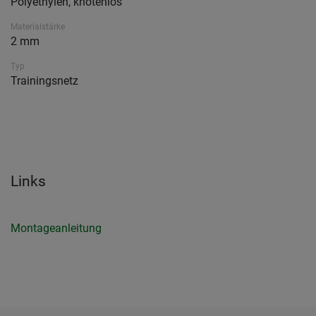
Polyethylen, knotenlos
Materialstärke
2 mm
Typ
Trainingsnetz
Links
Montageanleitung