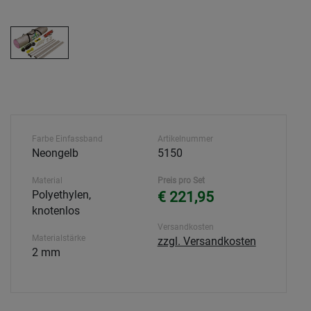
Farbe Einfassband
Artikelnummer
Neongelb
5150
Material
Preis pro Set
Polyethylen,
€ 221,95
knotenlos
Versandkosten
Materialstärke
zzgl. Versandkosten
2 mm