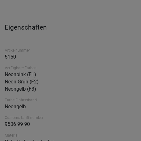
Eigenschaften
Artikelnummer
5150
Verfügbare Farben
Neonpink (F1)
Neon Grün (F2)
Neongelb (F3)
Farbe Einfassband
Neongelb
Customs tariff number
9506 99 90
Material