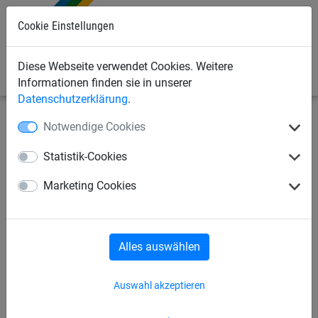
Cookie Einstellungen
0
Diese Webseite verwendet Cookies. Weitere
Informationen finden sie in unserer
Datenschutzerklärung
.
Notwendige Cookies
Sportnetze
Beach & Fun
Freizeit-Volleyball
Statistik-Cookies
Volleyball-Freizeit-Set für
Marketing Cookies
Normal-Spielfeld
Alles auswählen
Auswahl akzeptieren