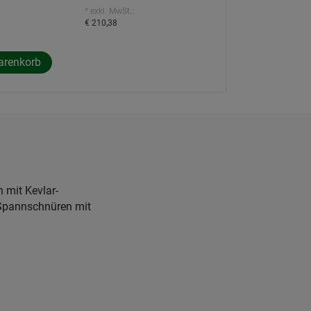
* exkl. MwSt.:
€ 210,38
 mit Kevlar-
 Spannschnüren mit