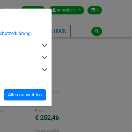
Kontakt
Austria
Anmelden
0
ILSPIELGERÄTE
ÜBER HUCK
chutzerklärung
.
Artikelnummer
Alles auswählen
8231-06
band
Preis
€ 252,46
Versandkosten