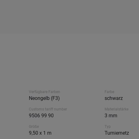
Verfügbare Farben
Farbe
Neongelb (F3)
schwarz
Customs tariff number
Materialstärke
9506 99 90
3 mm
Größe
Typ
9,50 x 1 m
Turniernetz