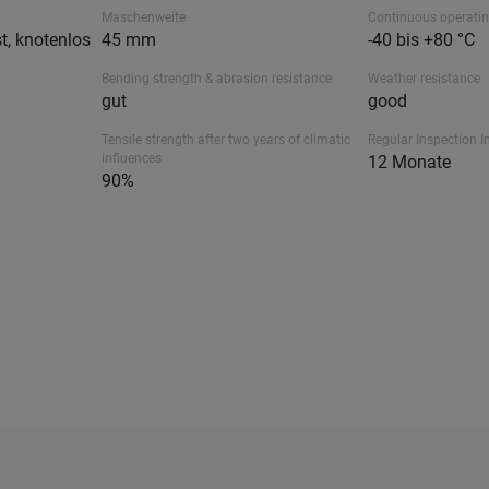
Maschenweite
Continuous operati
t, knotenlos
45 mm
-40 bis +80 °C
Bending strength & abrasion resistance
Weather resistance
gut
good
Tensile strength after two years of climatic
Regular Inspection I
influences
12 Monate
90%