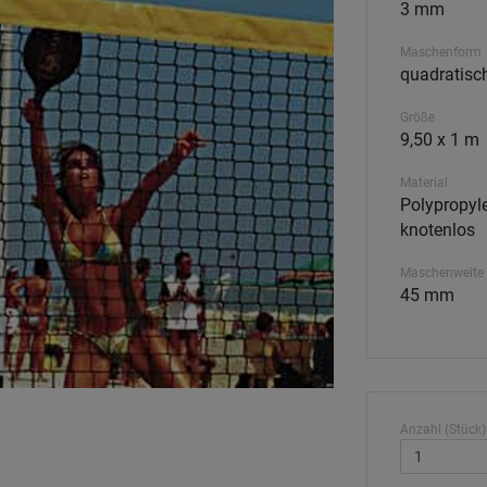
3 mm
Maschenform
quadratisc
Größe
9,50 x 1 m
Material
Polypropyle
knotenlos
Maschenweite
45 mm
Anzahl (Stück)