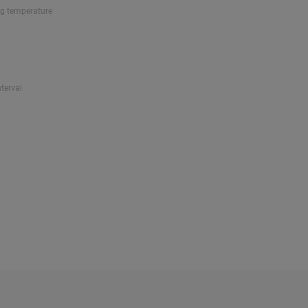
ng temperature
nterval