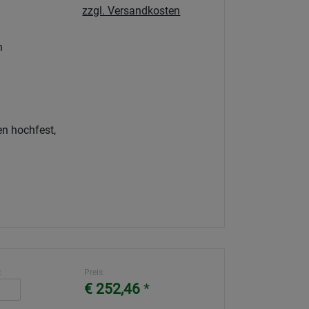
zzgl. Versandkosten
h
n hochfest,
:
Preis
€ 252,46
*