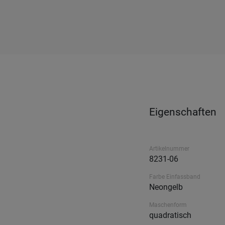
Eigenschaften
Artikelnummer
8231-06
Farbe Einfassband
Neongelb
Maschenform
quadratisch