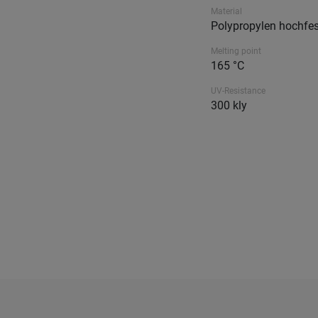
Material
Polypropylen hochfes
Melting point
165 °C
UV-Resistance
300 kly