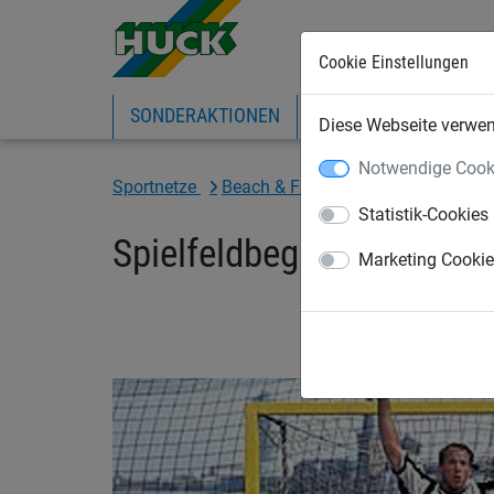
Cookie Einstellungen
SONDERAKTIONEN
EXPRESS-SHOP
IN
Diese Webseite verwend
Notwendige Cook
Sportnetze
Beach & Fun
Beach-Handball
Statistik-Cookies
Spielfeldbegrenzung
Marketing Cooki