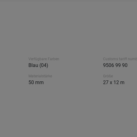
Verfügbare Farben
Customs tariff num
Blau (04)
9506 99 90
Materialstärke
Größe
50 mm
27 x 12 m