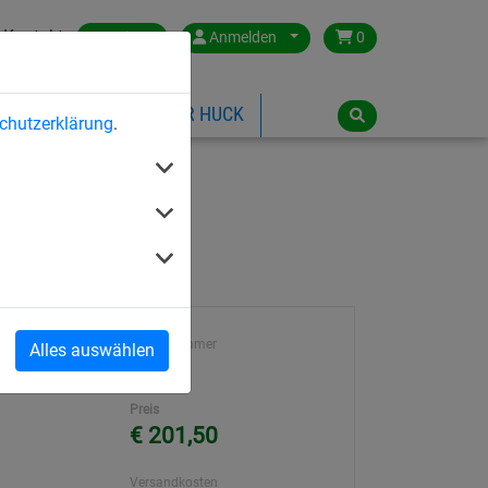
Kontakt
Austria
Anmelden
0
ILSPIELGERÄTE
ÜBER HUCK
chutzerklärung
.
Artikelnummer
Alles auswählen
en
1195
Preis
€ 201,50
Versandkosten