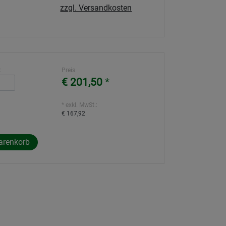
zzgl. Versandkosten
:
Preis
€ 201,50
*
* exkl. MwSt.:
€ 167,92