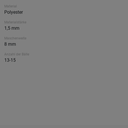
Material
Polyester
Materialstärke
1,5 mm
Maschenweite
8 mm
Anzahl der Bälle
13-15