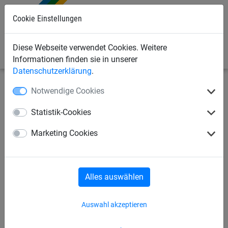
Cookie Einstellungen
0
Diese Webseite verwendet Cookies. Weitere
Informationen finden sie in unserer
Datenschutzerklärung
.
Notwendige Cookies
Sportnetze
Fußballtornetze und Zubehör
Balltragenetze
Statistik-Cookies
Ball-Tragenetz, engmaschig,
Marketing Cookies
für 13-15 Bälle
Alles auswählen
Auswahl akzeptieren