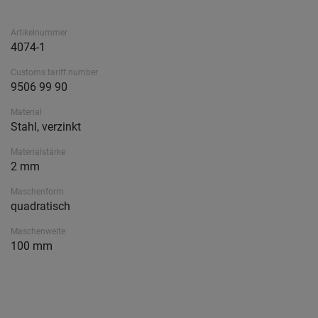
Artikelnummer
4074-1
Customs tariff number
9506 99 90
Material
Stahl, verzinkt
Materialstärke
2 mm
Maschenform
quadratisch
Maschenweite
100 mm