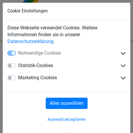
Cookie Einstellungen
0
Diese Webseite verwendet Cookies. Weitere
Informationen finden sie in unserer
Datenschutzerklärung
.
Notwendige Cookies
Sportnetze
Volleyballnetze
Antivandalismus
Statistik-Cookies
Volleyballnetz aus DRALO®,
Marketing Cookies
ca. 2 mm stark, Maschenweite
100 mm
Alles auswählen
Auswahl akzeptieren