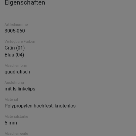
Eigenschaften
Artikelnummer
3005-060
Verfügbare Farben
Grün (01)
Blau (04)
Maschenform
quadratisch
Ausführung
mit Isilinkclips
Material
Polypropylen hochfest, knotenlos
Materialstärke
5 mm
Maschenweite