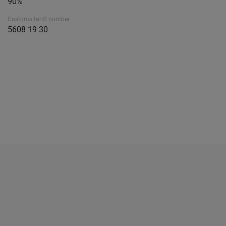
90%
Customs tariff number
5608 19 30