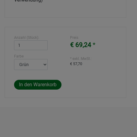
Anzahl (Stück):
Preis
€ 69,24
*
Farbe
* exkl. MwSt.:
€ 57,70