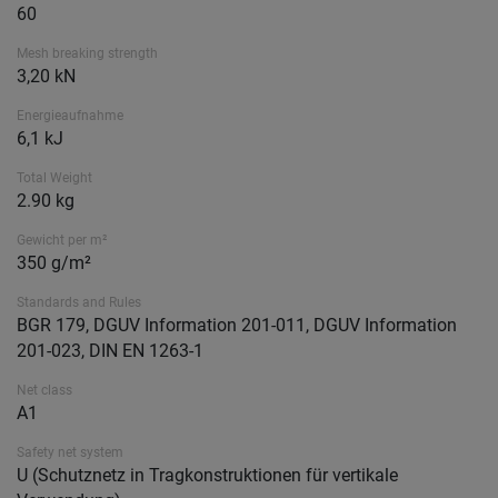
60
Mesh breaking strength
3,20 kN
Energieaufnahme
6,1 kJ
Total Weight
2.90 kg
Gewicht per m²
350 g/m²
Standards and Rules
BGR 179, DGUV Information 201-011, DGUV Information
201-023, DIN EN 1263-1
Net class
A1
Safety net system
U (Schutznetz in Tragkonstruktionen für vertikale