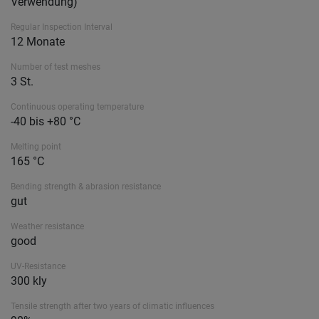
Verwendung)
Regular Inspection Interval
12 Monate
Number of test meshes
3 St.
Continuous operating temperature
-40 bis +80 °C
Melting point
165 °C
Bending strength & abrasion resistance
gut
Weather resistance
good
UV-Resistance
300 kly
Tensile strength after two years of climatic influences