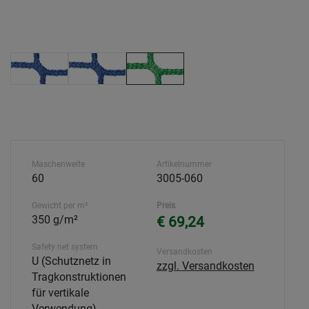
Maschenweite
Artikelnummer
60
3005-060
Gewicht per m²
Preis
350 g/m²
€ 69,24
Safety net system
Versandkosten
U (Schutznetz in
zzgl. Versandkosten
Tragkonstruktionen
für vertikale
Verwendung)