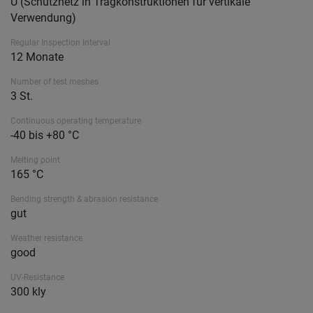
U (Schutznetz in Tragkonstruktionen für vertikale
Verwendung)
Regular Inspection Interval
12 Monate
Number of test meshes
3 St.
Continuous operating temperature
-40 bis +80 °C
Melting point
165 °C
Bending strength & abrasion resistance
gut
Weather resistance
good
UV-Resistance
300 kly