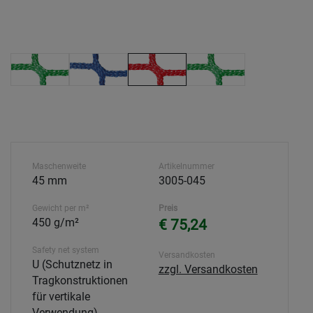
Maschenweite
Artikelnummer
45 mm
3005-045
Gewicht per m²
Preis
450 g/m²
€ 75,24
Safety net system
Versandkosten
U (Schutznetz in
zzgl. Versandkosten
Tragkonstruktionen
für vertikale
Verwendung)