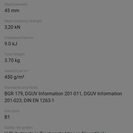
Maschenweite
45 mm
Mesh breaking strength
3,20 kN
Energieaufnahme
9.0 kJ
Total Weight
3.70 kg
Gewicht per m²
450 g/m²
Standards and Rules
BGR 179, DGUV Information 201-011, DGUV Information
201-023, DIN EN 1263-1
Net class
B1
Safety net system