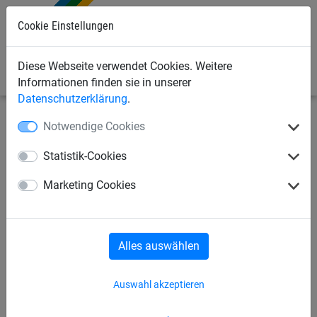
Cookie Einstellungen
0
Diese Webseite verwendet Cookies. Weitere
Informationen finden sie in unserer
Datenschutzerklärung
.
Notwendige Cookies
Bauschutznetze
Seitenschutznetze
Seitenschutznetze
Statistik-Cookies
Seitenschutznetz aus PP, ca. 5
Marketing Cookies
mm stark, Maschenweite 45
mm
Alles auswählen
Auswahl akzeptieren