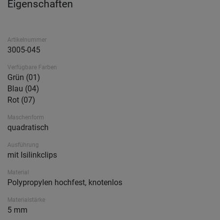
Eigenschaften
Artikelnummer
3005-045
Verfügbare Farben
Grün (01)
Blau (04)
Rot (07)
Maschenform
quadratisch
Ausführung
mit Isilinkclips
Material
Polypropylen hochfest, knotenlos
Materialstärke
5 mm