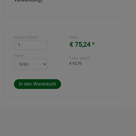
Anzahl (Stück):
Preis
€ 75,24
*
Farbe
* exkl. MwSt.:
€ 62,70