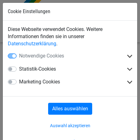
Cookie Einstellungen
0
Diese Webseite verwendet Cookies. Weitere
Informationen finden sie in unserer
Datenschutzerklärung
.
Notwendige Cookies
Bauschutznetze
Seitenschutznetze
Seitenschutznetze
Statistik-Cookies
Seitenschutznetz aus PP, ca. 4
Marketing Cookies
mm stark, Maschenweite 30
mm
Alles auswählen
Auswahl akzeptieren