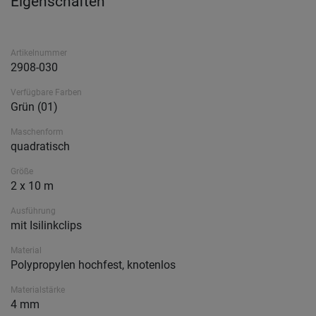
Eigenschaften
Artikelnummer
2908-030
Verfügbare Farben
Grün (01)
Maschenform
quadratisch
Größe
2 x 10 m
Ausführung
mit Isilinkclips
Material
Polypropylen hochfest, knotenlos
Materialstärke
4 mm