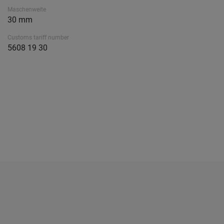
Maschenweite
30 mm
Customs tariff number
5608 19 30