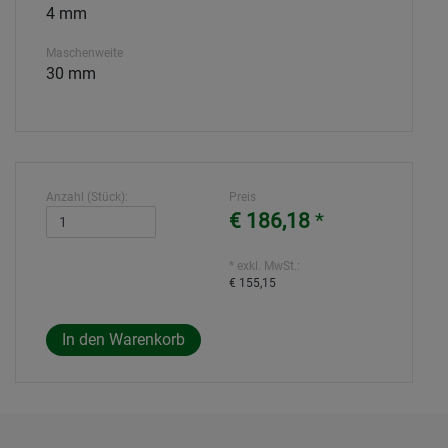
4 mm
Maschenweite
30 mm
Anzahl (Stück):
Preis
€ 186,18
*
* exkl. MwSt.:
€ 155,15