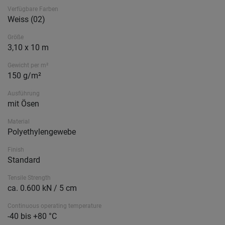
Verfügbare Farben
Weiss (02)
Größe
3,10 x 10 m
Gewicht per m²
150 g/m²
Ausführung
mit Ösen
Material
Polyethylengewebe
Finish
Standard
Tensile Strength
ca. 0.600 kN / 5 cm
Continuous operating temperature
-40 bis +80 °C