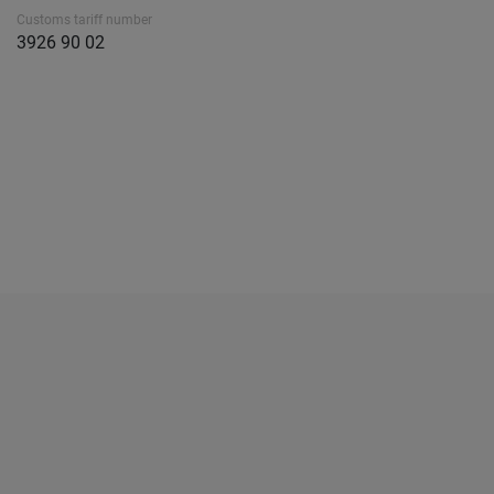
Customs tariff number
3926 90 02