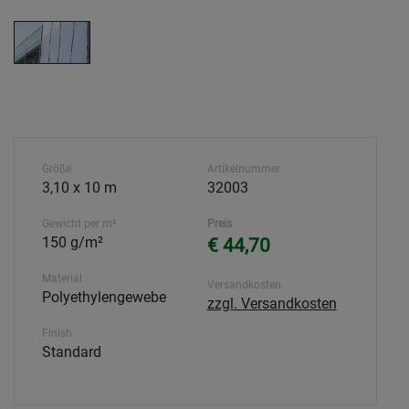
Größe
Artikelnummer
3,10 x 10 m
32003
Gewicht per m²
Preis
150 g/m²
€ 44,70
Material
Versandkosten
Polyethylengewebe
zzgl. Versandkosten
Finish
Standard