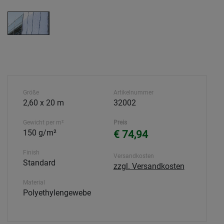
Größe
Artikelnummer
2,60 x 20 m
32002
Gewicht per m²
Preis
150 g/m²
€ 74,94
Finish
Versandkosten
Standard
zzgl. Versandkosten
Material
Polyethylengewebe