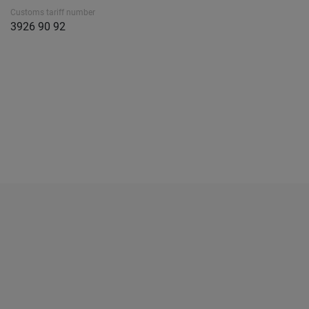
Customs tariff number
3926 90 92