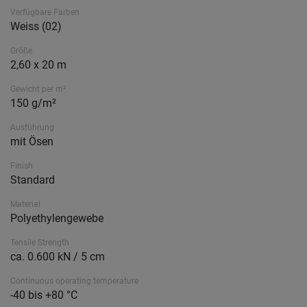
Verfügbare Farben
Weiss (02)
Größe
2,60 x 20 m
Gewicht per m²
150 g/m²
Ausführung
mit Ösen
Finish
Standard
Material
Polyethylengewebe
Tensile Strength
ca. 0.600 kN / 5 cm
Continuous operating temperature
-40 bis +80 °C