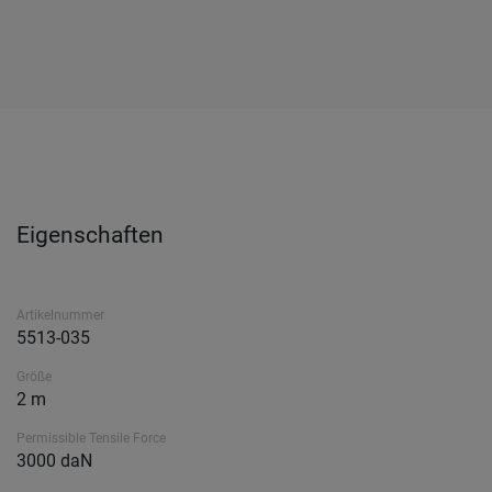
Eigenschaften
Artikelnummer
5513-035
Größe
2 m
Permissible Tensile Force
3000 daN