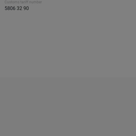
Customs tariff number
5806 32 90