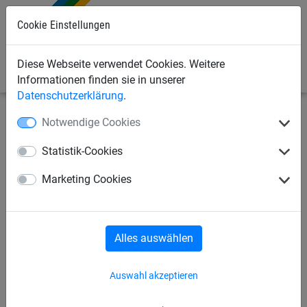
Cookie Einstellungen
0
Diese Webseite verwendet Cookies. Weitere
Informationen finden sie in unserer
Datenschutzerklärung
.
Notwendige Cookies
Bauschutznetze
Personenauffangnetze
Netzaufhängung/Zubehör
Statistik-Cookies
Verzurrgurt 1-teilig, Zugkraft:
Marketing Cookies
3000 daN
Alles auswählen
Auswahl akzeptieren