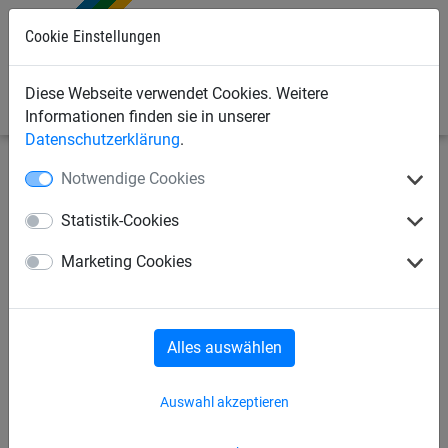
Cookie Einstellungen
0
Diese Webseite verwendet Cookies. Weitere
Informationen finden sie in unserer
Datenschutzerklärung
.
Notwendige Cookies
Bauschutznetze
Personenauffangnetze
Auffangnetze, quadratische Maschen
Statistik-Cookies
Schutznetz aus PP, ca. 5 mm
Marketing Cookies
stark, Maschenweite 45 mm
Alles auswählen
Auswahl akzeptieren