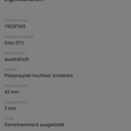
Artikelnummer
1903F045
Verfügbare Farben
Grün (01)
Maschenform
quadratisch
Material
Polypropylen hochfest, knotenlos
Maschenweite
45 mm
Materialstärke
5 mm
Finish
flammhemmend ausgerüstet