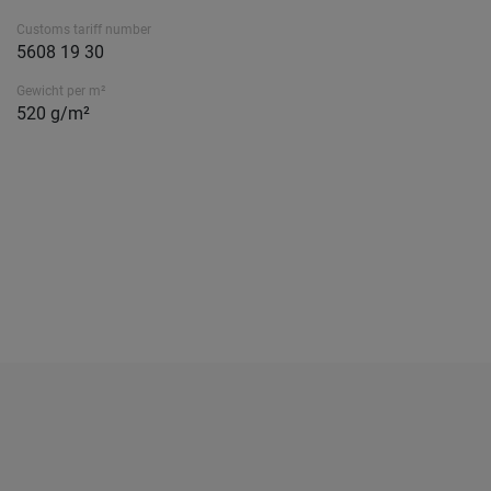
Customs tariff number
5608 19 30
Gewicht per m²
520 g/m²