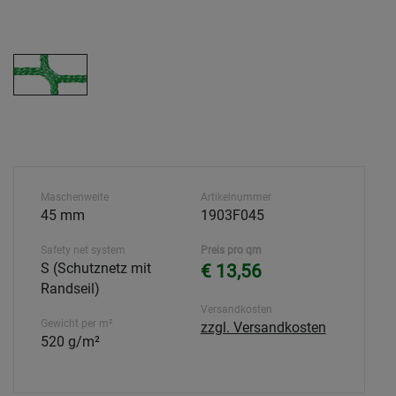
Maschenweite
Artikelnummer
45 mm
1903F045
Safety net system
Preis pro qm
S (Schutznetz mit
€ 13,56
Randseil)
Versandkosten
Gewicht per m²
zzgl. Versandkosten
520 g/m²