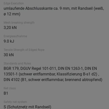
Edge Execution
umlaufende Abschlusskante ca. 9 mm, mit Randseil (weiß,
ø 12 mm)
Mesh breaking strength
3,20 kN
Energieaufnahme
9.0 kJ
Tensile Strength of Edged Rope
30 kN
Standards and Rules
BGR 179, DGUV Regel 101-011, DIN EN 1263-1, DIN EN
13501-1 (schwer entflammbar, Klassifizierung B-s1 d2) ,
DIN 4102 (B1, schwer entflammbar, brennend abtropfend)
Net class
B1
Safety net system
S (Schutznetz mit Randseil)