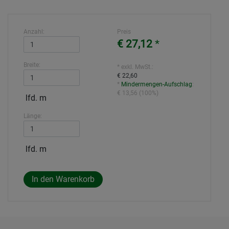
Anzahl:
Preis
€ 27,12
*
Breite:
* exkl. MwSt.:
€ 22,60
*
Mindermengen-Aufschlag
:
€ 13,56
(
100%
)
lfd. m
Länge:
lfd. m