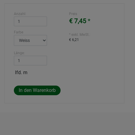
Anzahl:
Preis
€ 7,45
*
Farbe
* exkl. MwSt.:
€ 6,21
Länge:
lfd. m