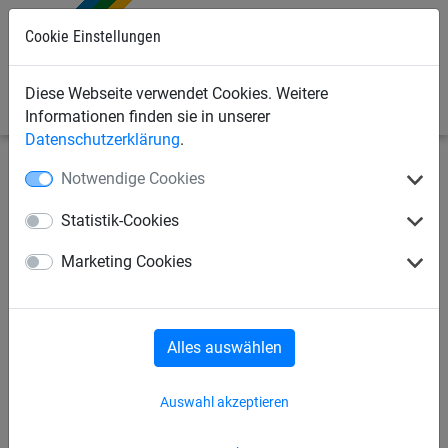
Cookie Einstellungen
0
Diese Webseite verwendet Cookies. Weitere
Informationen finden sie in unserer
Datenschutzerklärung
.
Notwendige Cookies
Bauschutznetze
Schutznetze und Stoppnetze
Zubehör
Statistik-Cookies
Bleischnurbeschwerung, 400
Marketing Cookies
g/m
Alles auswählen
Auswahl akzeptieren