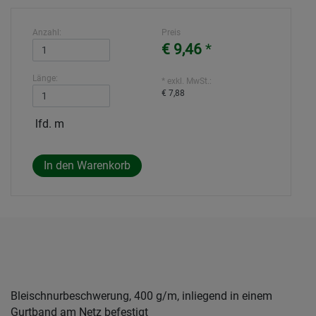
Anzahl:
Preis
€ 9,46
*
Länge:
* exkl. MwSt.:
€ 7,88
lfd. m
Bleischnurbeschwerung, 400 g/m, inliegend in einem
Gurtband am Netz befestigt