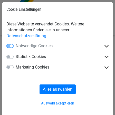
Cookie Einstellungen
0
Diese Webseite verwendet Cookies. Weitere
Informationen finden sie in unserer
Datenschutzerklärung
.
Notwendige Cookies
Bauschutznetze
Schutznetze und Stoppnetze
Zubehör
Statistik-Cookies
Bleischnurbeschwerung, 200
Marketing Cookies
g/m, ohne Gurtband
Alles auswählen
Auswahl akzeptieren