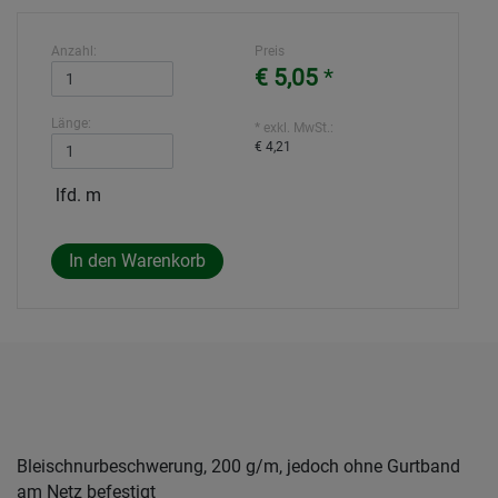
Anzahl:
Preis
€ 5,05
*
Länge:
* exkl. MwSt.:
€ 4,21
lfd. m
Bleischnurbeschwerung, 200 g/m, jedoch ohne Gurtband
am Netz befestigt