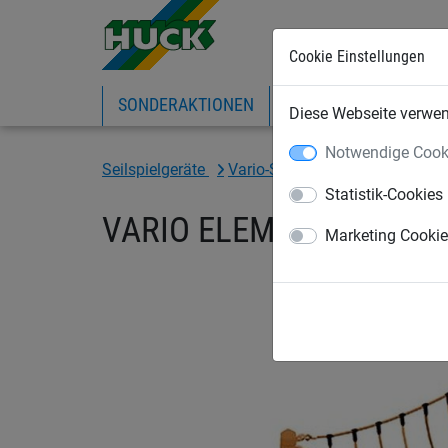
Cookie Einstellungen
SONDERAKTIONEN
EXPRESS-SHOP
IN
Diese Webseite verwend
Notwendige Cook
Seilspielgeräte
Vario-System
für Stahlpfost
Statistik-Cookies
VARIO ELEMENT 6 - Brüc
Marketing Cooki