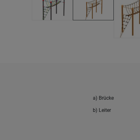
a) Brücke
b) Leiter