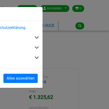
Kontakt
Austria
Anmelden
0
ILSPIELGERÄTE
ÜBER HUCK
chutzerklärung
.
Artikelnummer
Alles auswählen
4591-30-6
Preis
€ 1.325,62
Versandkosten