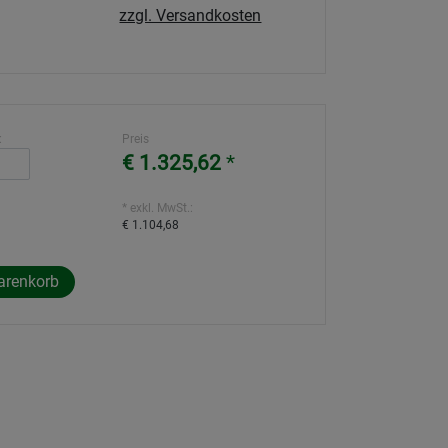
zzgl. Versandkosten
:
Preis
€ 1.325,62
*
* exkl. MwSt.:
€ 1.104,68