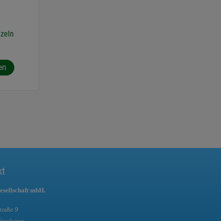
zeln
en
kt
esellschaft mbH.
traße 9
Stockerau