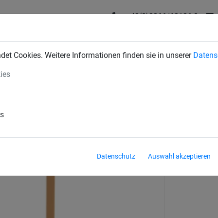
+43(0)2266/62126-0
DUSTRIENETZE
BAUSCHUTZNETZE
SPORTNETZE
SE
et Cookies. Weitere Informationen finden sie in unserer
Datens
ies
en
Pfosten
es
Datenschutz
Auswahl akzeptieren