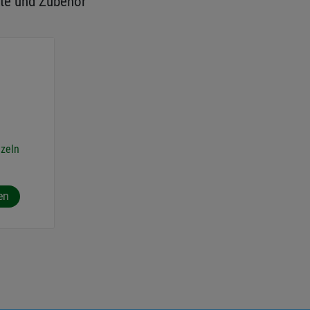
te und Zubehör
zeln
en