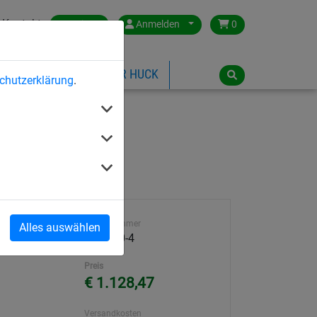
Kontakt
Austria
Anmelden
0
ILSPIELGERÄTE
ÜBER HUCK
chutzerklärung
.
Artikelnummer
Alles auswählen
4591-30-4
Preis
€ 1.128,47
Versandkosten