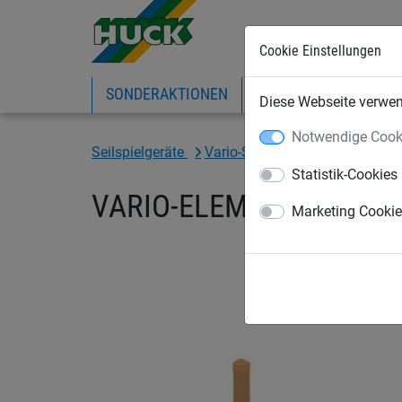
Cookie Einstellungen
SONDERAKTIONEN
EXPRESS-SHOP
IN
Diese Webseite verwend
Notwendige Cook
Seilspielgeräte
Vario-System
für Stahlpfost
Statistik-Cookies
VARIO-ELEMENT 4, ohne 
Marketing Cooki