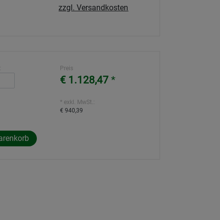
zzgl. Versandkosten
:
Preis
€ 1.128,47
*
* exkl. MwSt.:
€ 940,39