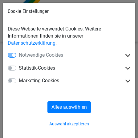
Cookie Einstellungen
0
Diese Webseite verwendet Cookies. Weitere
Informationen finden sie in unserer
Datenschutzerklärung
.
Notwendige Cookies
Seilspielgeräte
Vario-System
für Stahlpfosten
Statistik-Cookies
Vario-Element 22, für
Marketing Cookies
Stahlpfosten
Alles auswählen
Auswahl akzeptieren