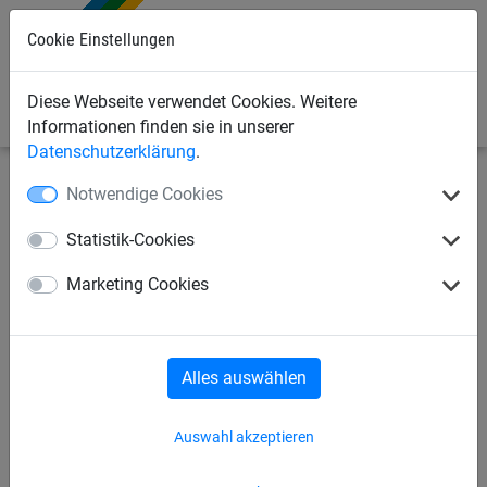
Cookie Einstellungen
0
Diese Webseite verwendet Cookies. Weitere
Informationen finden sie in unserer
Datenschutzerklärung
.
Notwendige Cookies
Seilspielgeräte
Vario-System
für Stahlpfosten
Statistik-Cookies
VARIO-ELEMENT 11, Brücke
Marketing Cookies
ohne Pfosten
Alles auswählen
Auswahl akzeptieren