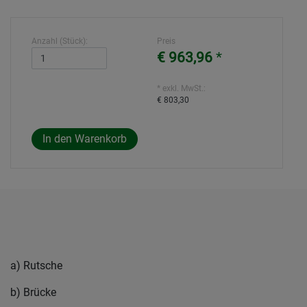
Anzahl (Stück):
Preis
€ 963,96
*
* exkl. MwSt.:
€ 803,30
a) Rutsche
b) Brücke