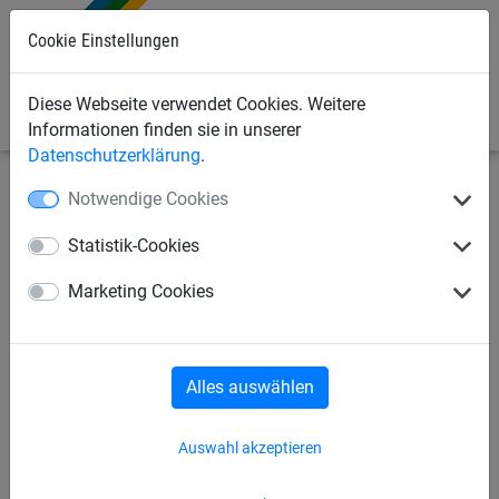
Cookie Einstellungen
0
Diese Webseite verwendet Cookies. Weitere
Informationen finden sie in unserer
Datenschutzerklärung
.
Notwendige Cookies
Seilspielgeräte
Seilparcours "Haiger"
für Stahlpfosten
Statistik-Cookies
1000 Kugeln
Marketing Cookies
Alles auswählen
Auswahl akzeptieren