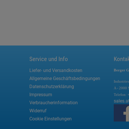
Service und Info
Konta
Liefer- und Versandkosten
Berger G
Allgemeine Geschäftsbedingungen
Industries
Datenschutzerklärung
A - 2000 
Impressum
Telefon:
sales.a
Verbraucherinformation
Widerruf
Cookie Einstellungen