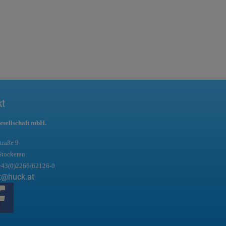
kt
esellschaft mbH.
traße 9
Stockerau
+43(0)2266/62126-0
t@huck.at