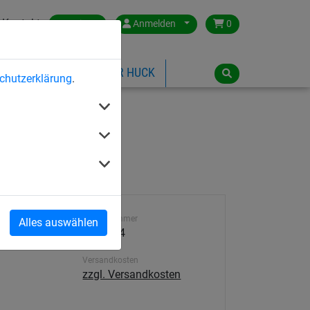
Kontakt
Austria
Anmelden
0
ILSPIELGERÄTE
ÜBER HUCK
chutzerklärung
.
Artikelnummer
Alles auswählen
5000-4-4
Versandkosten
zzgl. Versandkosten