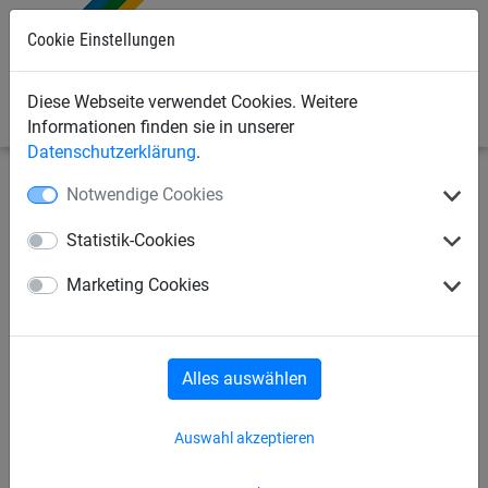
Cookie Einstellungen
0
Diese Webseite verwendet Cookies. Weitere
Informationen finden sie in unserer
Datenschutzerklärung
.
Notwendige Cookies
Seilspielgeräte
Adventure-Parcours „Dillenburg“
für
Robinie-Pfosten
Statistik-Cookies
Hangelseil, für Robinie-
Marketing Cookies
Pfosten
Alles auswählen
Auswahl akzeptieren