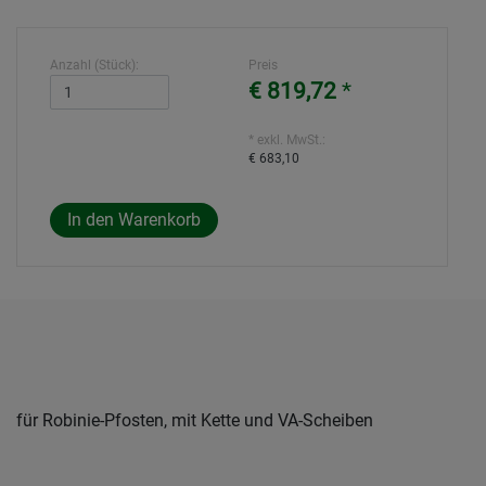
Anzahl (Stück):
Preis
€ 819,72
*
* exkl. MwSt.:
€ 683,10
für Robinie-Pfosten, mit Kette und VA-Scheiben