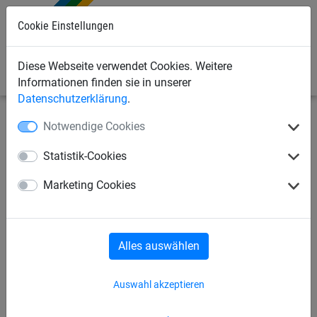
Cookie Einstellungen
0
Diese Webseite verwendet Cookies. Weitere
Informationen finden sie in unserer
Datenschutzerklärung
.
Notwendige Cookies
Seilspielgeräte
Vario-System
für Robinie-Pfosten
Statistik-Cookies
Vario Element 17, für Robinie-
Marketing Cookies
Pfosten
Alles auswählen
Auswahl akzeptieren