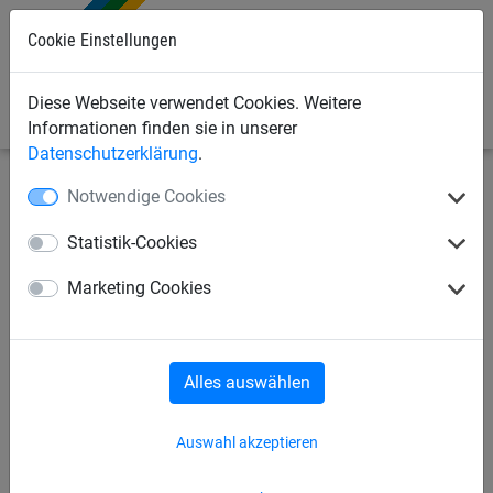
Cookie Einstellungen
0
Diese Webseite verwendet Cookies. Weitere
Informationen finden sie in unserer
Datenschutzerklärung
.
Notwendige Cookies
Seilspielgeräte
Vario-System
für Robinie-Pfosten
Statistik-Cookies
Vario Element 14, für Robinie-
Marketing Cookies
Pfosten
Alles auswählen
Auswahl akzeptieren