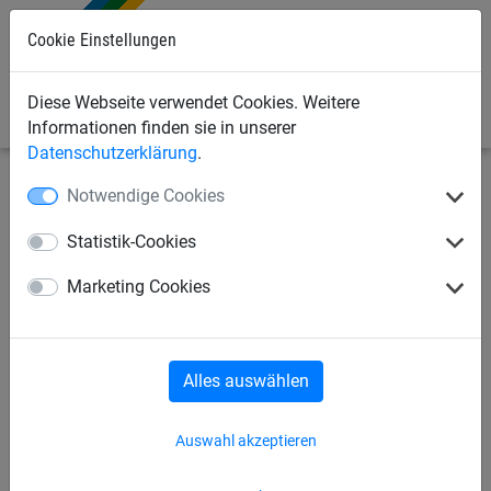
Cookie Einstellungen
0
Diese Webseite verwendet Cookies. Weitere
Informationen finden sie in unserer
Datenschutzerklärung
.
Notwendige Cookies
Seilspielgeräte
Vario-System
für Robinie-Pfosten
Statistik-Cookies
Vario Element 12, für Robinie-
Marketing Cookies
Pfosten
Alles auswählen
Auswahl akzeptieren