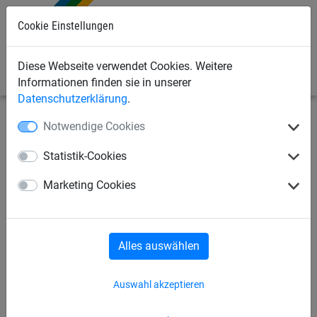
Cookie Einstellungen
0
Diese Webseite verwendet Cookies. Weitere
Informationen finden sie in unserer
Datenschutzerklärung
.
Notwendige Cookies
Seilspielgeräte
Vario-System
für Robinie-Pfosten
Statistik-Cookies
Vario Element 10 - Rutsche,
Marketing Cookies
für Robinie Pfosten
Alles auswählen
Auswahl akzeptieren