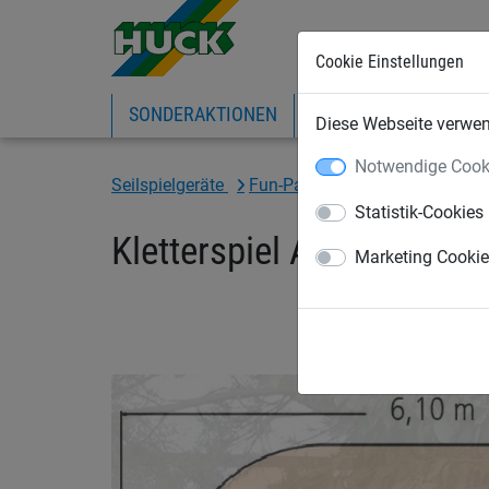
Cookie Einstellungen
SONDERAKTIONEN
EXPRESS-SHOP
IN
Diese Webseite verwend
Notwendige Cook
Seilspielgeräte
Fun-Parcours 2010
für Robi
Statistik-Cookies
Kletterspiel Abenteuertu
Marketing Cooki