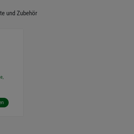
te und Zubehör
e,
en