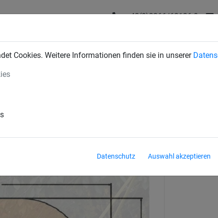
+43(0)2266/62126-0
DUSTRIENETZE
BAUSCHUTZNETZE
SPORTNETZE
SE
et Cookies. Weitere Informationen finden sie in unserer
Datens
ies
nie-Pfosten
nnel
es
Datenschutz
Auswahl akzeptieren