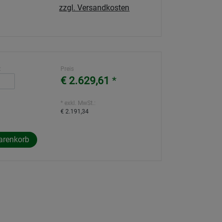
zzgl. Versandkosten
:
Preis
€ 2.629,61
*
* exkl. MwSt.:
€ 2.191,34