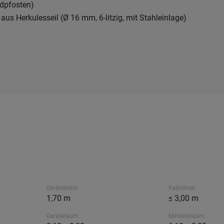
dpfosten)
aus Herkulesseil (Ø 16 mm, 6-litzig, mit Stahleinlage)
Gerätehöhe
Fallhöhen
1,70 m
≤ 3,00 m
Geräteraum
Mindestraum