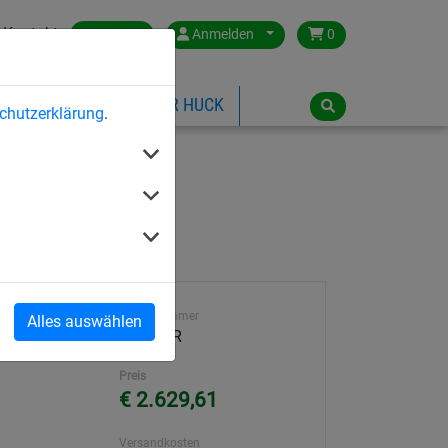
Kontakt
Austria
Anmelden
0
ILSPIELGERÄTE
ÜBER HUCK
chutzerklärung
.
Artikelnummer
Alles auswählen
4960-1-R
Preis
€ 2.629,61
Versandkosten