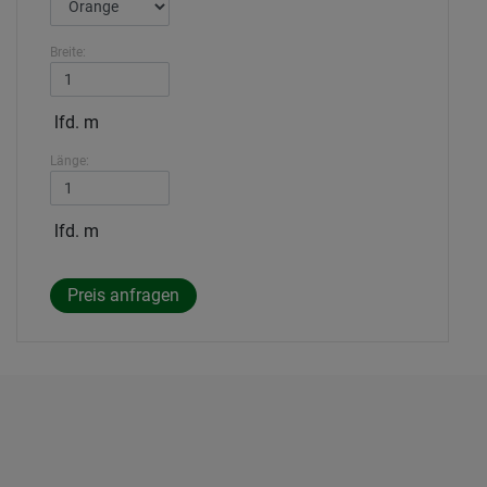
Breite:
lfd. m
Länge:
lfd. m