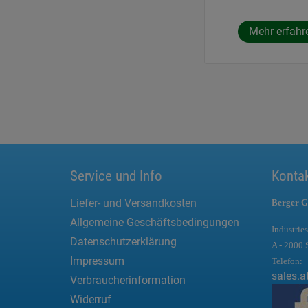
Mehr erfahr
Service und Info
Konta
Liefer- und Versandkosten
Berger G
Allgemeine Geschäftsbedingungen
Industries
Datenschutzerklärung
A - 2000 
Impressum
Telefon:
sales.a
Verbraucherinformation
Widerruf