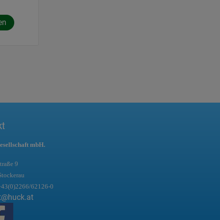
en
kt
esellschaft mbH.
traße 9
Stockerau
+43(0)2266/62126-0
t@huck.at