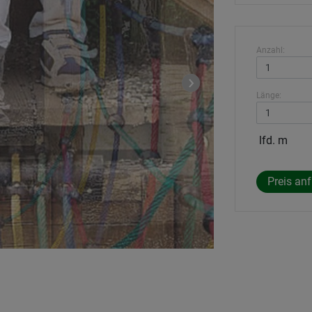
Anzahl:
Länge:
lfd. m