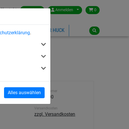
Kontakt
Austria
Anmelden
0
ILSPIELGERÄTE
ÜBER HUCK
chutzerklärung
.
Artikelnummer
Alles auswählen
4957-300
Versandkosten
zzgl. Versandkosten