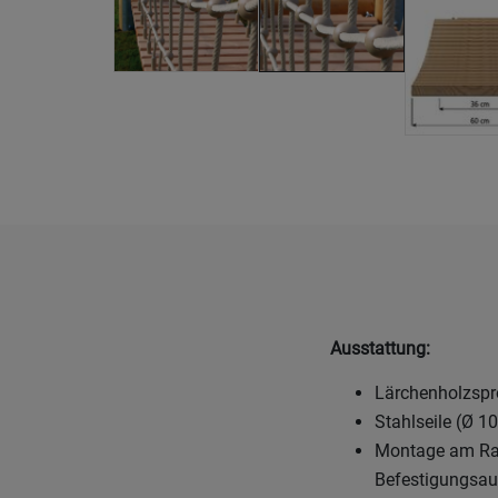
Ausstattung:
Lärchenholzspro
Stahlseile (Ø 1
Montage am Rah
Befestigungsau