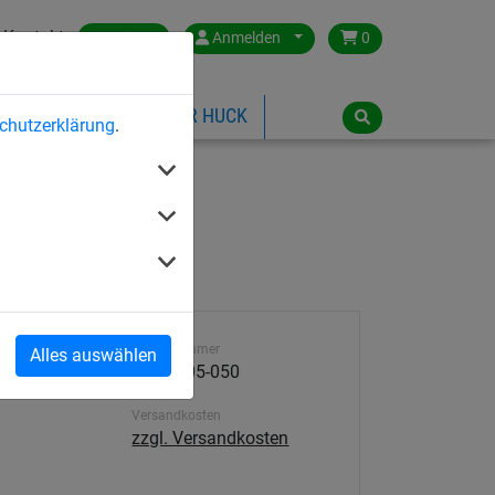
Kontakt
Austria
Anmelden
0
ILSPIELGERÄTE
ÜBER HUCK
chutzerklärung
.
Artikelnummer
Alles auswählen
4930-005-050
Versandkosten
zzgl. Versandkosten