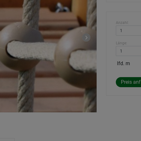
Anzahl:
Länge:
lfd. m