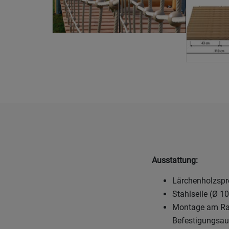
Ausstattung:
Lärchenholzspro
Stahlseile (Ø 1
Montage am Rah
Befestigungsau