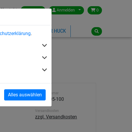
Kontakt
Austria
Anmelden
0
ILSPIELGERÄTE
ÜBER HUCK
chutzerklärung
.
Artikelnummer
Alles auswählen
4930-005-100
Versandkosten
zzgl. Versandkosten