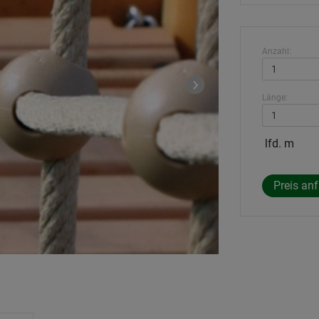
Anzahl:
Länge:
lfd. m