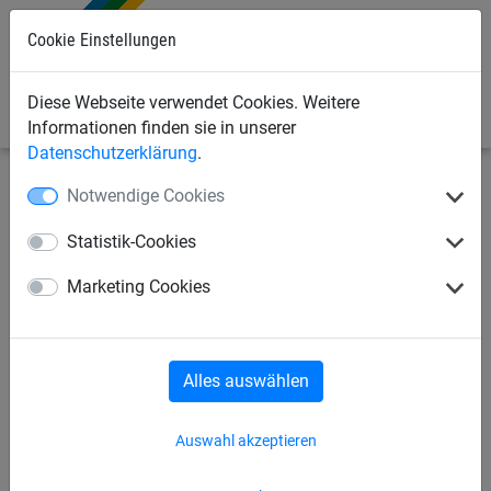
Cookie Einstellungen
0
Diese Webseite verwendet Cookies. Weitere
Informationen finden sie in unserer
Datenschutzerklärung
.
Notwendige Cookies
Seilspielgeräte
Kletternetze, Strickleitern + Taue
Leitern
Statistik-Cookies
Strickleiter mit
Marketing Cookies
Aluminiumsprossen
Alles auswählen
Auswahl akzeptieren