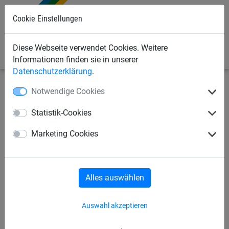
Cookie Einstellungen
0
Diese Webseite verwendet Cookies. Weitere
Informationen finden sie in unserer
Datenschutzerklärung
.
Notwendige Cookies
Seilspielgeräte
Kletternetze, Strickleitern + Taue
Leitern
Statistik-Cookies
PP-Strickleiter mit
Marketing Cookies
Akazienholzsprossen
Alles auswählen
Auswahl akzeptieren