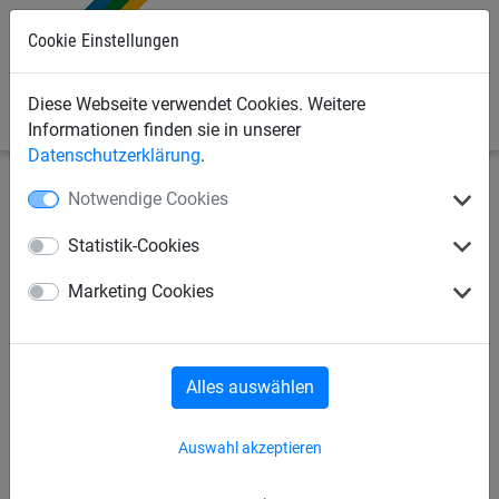
Cookie Einstellungen
0
Diese Webseite verwendet Cookies. Weitere
Informationen finden sie in unserer
Datenschutzerklärung
.
Notwendige Cookies
Seilspielgeräte
Gruppenschaukeln, Hängematten +
Seilbahn
Gruppenschaukeln
Statistik-Cookies
Super-Tampen-Swinger Mini
Marketing Cookies
Alles auswählen
Auswahl akzeptieren