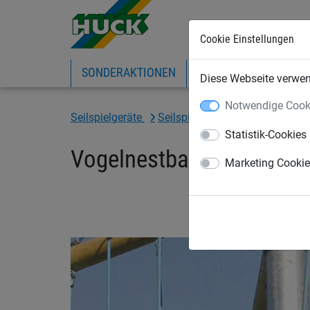
Cookie Einstellungen
SONDERAKTIONEN
EXPRESS-SHOP
IN
Diese Webseite verwend
Notwendige Cook
Seilspielgeräte
Seilspielgeräte
für Kinder ab
Statistik-Cookies
Vogelnestbaum Midi
Marketing Cooki