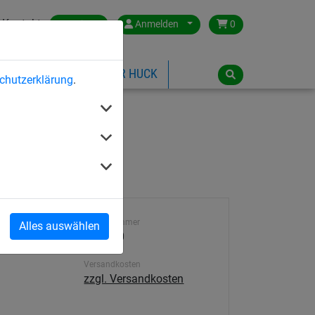
Kontakt
Austria
Anmelden
0
ILSPIELGERÄTE
ÜBER HUCK
chutzerklärung
.
Artikelnummer
Alles auswählen
4652-10
Versandkosten
zzgl. Versandkosten