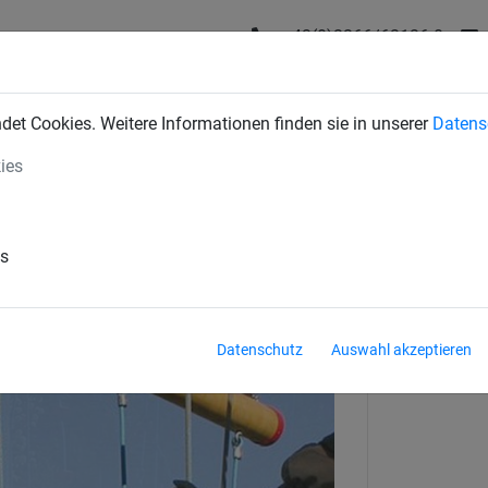
+43(0)2266/62126-0
DUSTRIENETZE
BAUSCHUTZNETZE
SPORTNETZE
SE
et Cookies. Weitere Informationen finden sie in unserer
Datens
ies
 6 Jahren
es
Datenschutz
Auswahl akzeptieren