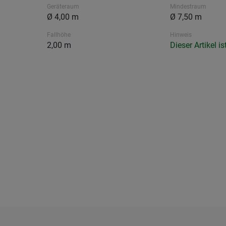
Geräteraum
Mindestraum
Ø 4,00 m
Ø 7,50 m
Fallhöhe
Hinweis
2,00 m
Dieser Artikel i