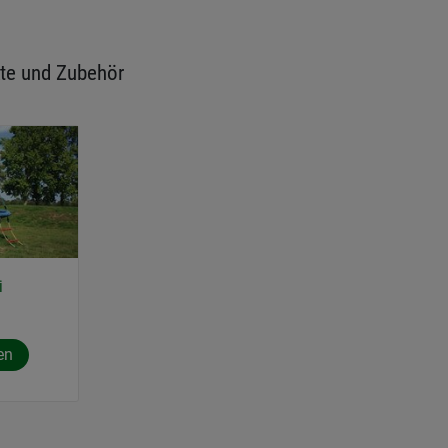
te und Zubehör
i
en