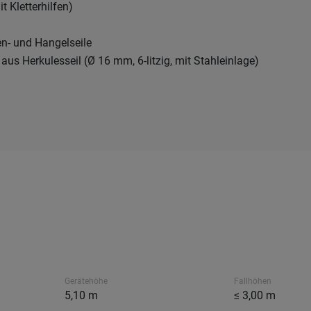
it Kletterhilfen)
en- und Hangelseile
aus Herkulesseil (Ø 16 mm, 6-litzig, mit Stahleinlage)
Gerätehöhe
Fallhöhen
5,10 m
≤ 3,00 m