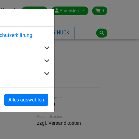
Kontakt
Austria
Anmelden
0
ILSPIELGERÄTE
ÜBER HUCK
chutzerklärung
.
Artikelnummer
Alles auswählen
4592-20
Versandkosten
zzgl. Versandkosten