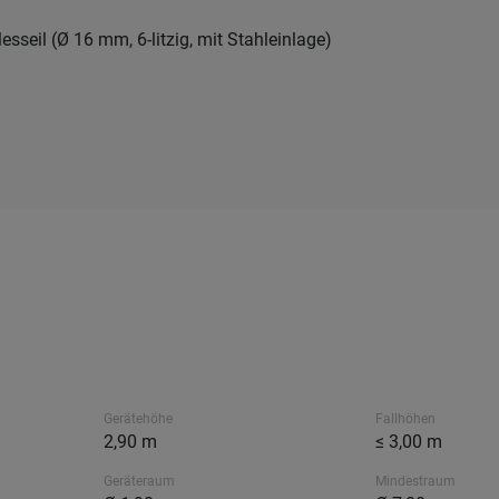
esseil (Ø 16 mm, 6-litzig, mit Stahleinlage)
Gerätehöhe
Fallhöhen
2,90 m
≤ 3,00 m
Geräteraum
Mindestraum