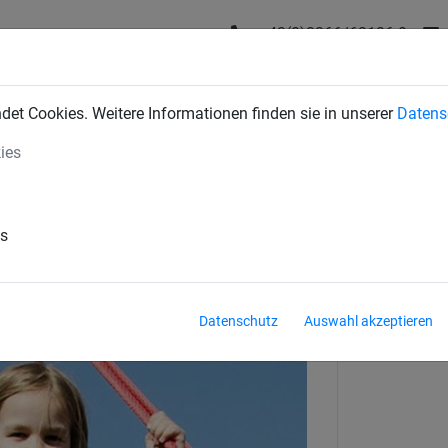
+43(0)2266/62126-0
DUSTRIENETZE
BAUSCHUTZNETZE
SPORTNETZE
SE
et Cookies. Weitere Informationen finden sie in unserer
Datens
ies
 4 Jahren
es
Datenschutz
Auswahl akzeptieren