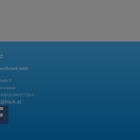
kt
esellschaft mbH.
traße 9
Stockerau
+43(0)2266/62126-0
t@huck.at