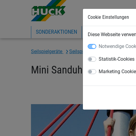
Cookie Einstellungen
SONDERAKTIONEN
EXPRESS-SHOP
IN
Diese Webseite verwend
Notwendige Cook
Seilspielgeräte
Seilspielgeräte
für Kinder ab
Statistik-Cookies
Mini Sanduhr
Marketing Cooki