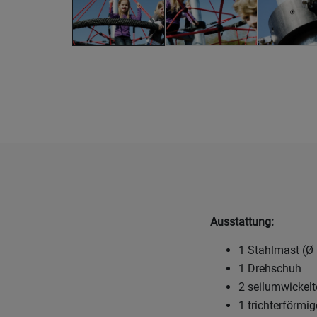
Ausstattung:
1 Stahlmast (Ø
1 Drehschuh
2 seilumwickelt
1 trichterförmi