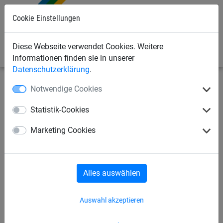
Cookie Einstellungen
0
Diese Webseite verwendet Cookies. Weitere
Informationen finden sie in unserer
Datenschutzerklärung
.
Notwendige Cookies
Seilspielgeräte
Seilspielgeräte
für Kinder ab 3 Jahren
Statistik-Cookies
X-Pyramide Midi
Marketing Cookies
Alles auswählen
Auswahl akzeptieren