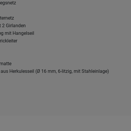
iegsnetz
tternetz
t 2 Girlanden
g mit Hangelseil
rickleiter
matte
aus Herkulesseil (Ø 16 mm, 6-litzig, mit Stahleinlage)