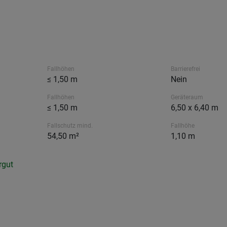
Fallhöhen
Barrierefrei
≤ 1,50 m
Nein
Fallhöhen
Geräteraum
≤ 1,50 m
6,50 x 6,40 m
Fallschutz mind.
Fallhöhe
54,50 m²
1,10 m
rgut