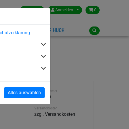
Kontakt
Austria
Anmelden
0
ILSPIELGERÄTE
ÜBER HUCK
chutzerklärung
.
e
Artikelnummer
Alles auswählen
4594-50
Versandkosten
zzgl. Versandkosten