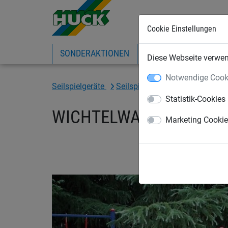
Cookie Einstellungen
SONDERAKTIONEN
EXPRESS-SHOP
IN
Diese Webseite verwend
Notwendige Cook
Seilspielgeräte
Seilspielgeräte
für Kinder ab
Statistik-Cookies
WICHTELWALD® VERSION 
Marketing Cooki