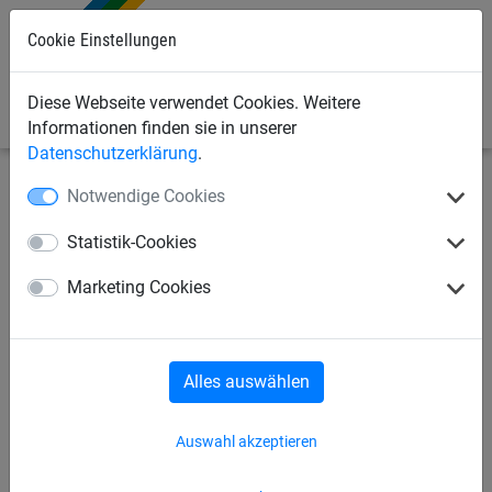
Cookie Einstellungen
0
Diese Webseite verwendet Cookies. Weitere
Informationen finden sie in unserer
Datenschutzerklärung
.
Notwendige Cookies
Seilspielgeräte
Seilspielgeräte
für Kinder ab 3 Jahren
Statistik-Cookies
Slackmaster
Marketing Cookies
Alles auswählen
Auswahl akzeptieren