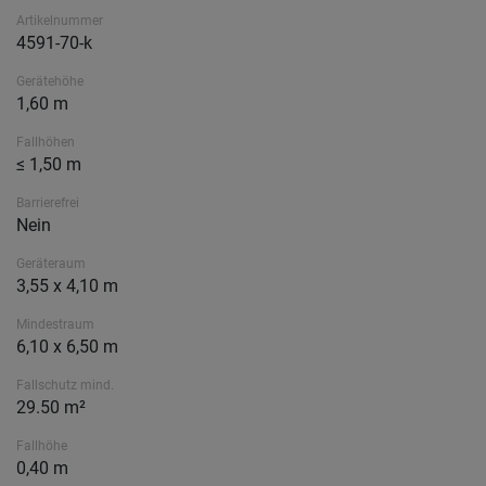
Artikelnummer
4591-70-k
Gerätehöhe
1,60 m
Fallhöhen
≤ 1,50 m
Barrierefrei
Nein
Geräteraum
3,55 x 4,10 m
Mindestraum
6,10 x 6,50 m
Fallschutz mind.
29.50 m²
Fallhöhe
0,40 m