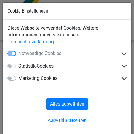
Cookie Einstellungen
0
Diese Webseite verwendet Cookies. Weitere
Informationen finden sie in unserer
Datenschutzerklärung
.
Notwendige Cookies
Seilspielgeräte
Seilspielgeräte
für Kinder ab 3 Jahren
Statistik-Cookies
3-er Parcour mit Rutsche
Marketing Cookies
Alles auswählen
Auswahl akzeptieren