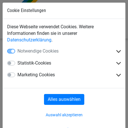
Cookie Einstellungen
0
Diese Webseite verwendet Cookies. Weitere
Informationen finden sie in unserer
Datenschutzerklärung
.
Notwendige Cookies
Seilspielgeräte
Kletternetze, Strickleitern + Taue
Befestigungsmöglichkeiten
Statistik-Cookies
Kunststoff-Kausche, für
Marketing Cookies
Herkulesseil Ø 16 mm und Ø
18 mm
Alles auswählen
Auswahl akzeptieren