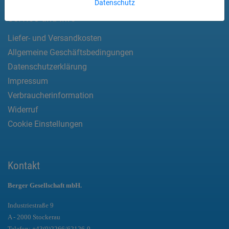
Datenschutz
Service und Info
Liefer- und Versandkosten
Allgemeine Geschäftsbedingungen
Datenschutzerklärung
Impressum
Verbraucherinformation
Widerruf
Cookie Einstellungen
Kontakt
Berger Gesellschaft mbH.
Industriestraße 9
A - 2000 Stockerau
Telefon:
+43(0)2266/62126-0