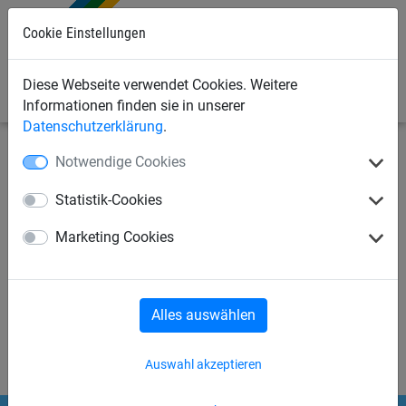
Cookie Einstellungen
0
Diese Webseite verwendet Cookies. Weitere
Informationen finden sie in unserer
Datenschutzerklärung
.
Notwendige Cookies
Mindermengen-Aufschlag
Statistik-Cookies
Netze unter 5 qm + 200 % je Einzelnetz,
Marketing Cookies
Netze unter 5 qm + 100 % je Einzelnetz,
Netze unter 10 qm + 35 % je Einzelnetz,
Netze unter 20 qm + 20 % je Einzelnetz.
Alles auswählen
Auswahl akzeptieren