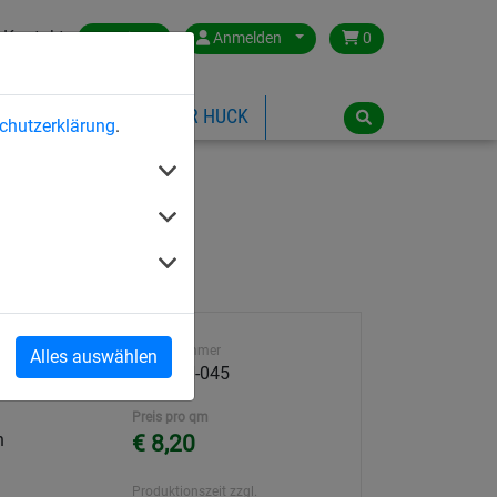
Kontakt
Austria
Anmelden
0
ILSPIELGERÄTE
ÜBER HUCK
chutzerklärung
.
Artikelnummer
Alles auswählen
AT209N-045
Preis pro qm
h
€ 8,20
Produktionszeit zzgl.