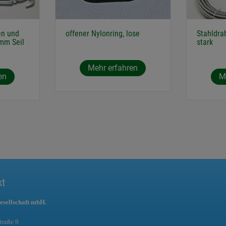
en und
offener Nylonring, lose
Stahldrah
 mm Seil
stark
Mehr erfahren
en
M
kt
esellschaft mbH.
traße 9