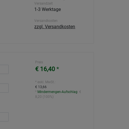
Versandzeit
1-3 Werktage
Versandkosten
zzgl. Versandkosten
Preis
€ 16,40
*
* exkl. MwSt.:
€ 13,66
*
Mindermengen-Aufschlag
:
€
8,20
(
100%
)