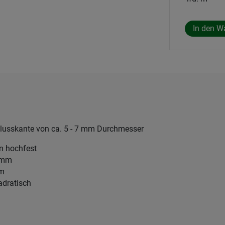
hlusskante von ca. 5 - 7 mm Durchmesser
en hochfest
3 mm
mm
adratisch