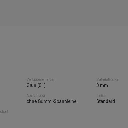
Verfügbare Farben
Materialstärke
Grün (01)
3 mm
Ausführung
Finish
ohne Gummi-Spannleine
Standard
ndzeit