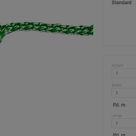
Standard
Anzahl:
Breite:
lfd. m
Länge:
lfd. m