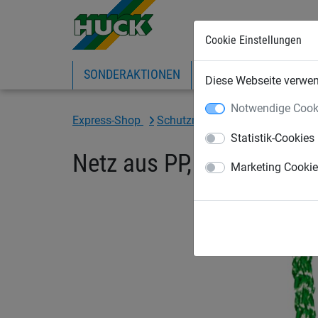
Cookie Einstellungen
SONDERAKTIONEN
EXPRESS-SHOP
IN
Diese Webseite verwend
Notwendige Cook
Express-Shop
Schutznetze per m²
Statistik-Cookies
Netz aus PP, ca. 3 mm s
Marketing Cooki