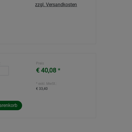
zzgl. Versandkosten
:
Preis
€ 40,08
*
* exkl. MwSt.:
€ 33,40