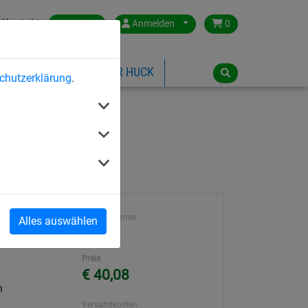
Kontakt
Austria
Anmelden
0
ILSPIELGERÄTE
ÜBER HUCK
chutzerklärung
.
Artikelnummer
Alles auswählen
n hochfest,
50500
Preis
€ 40,08
h
Versandkosten