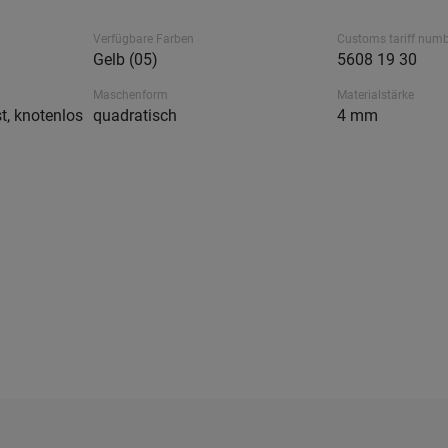
Verfügbare Farben
Customs tariff num
Gelb (05)
5608 19 30
Maschenform
Materialstärke
t, knotenlos
quadratisch
4 mm