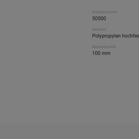
Artikelnummer
50500
Material
Polypropylen hochfes
Maschenweite
100 mm