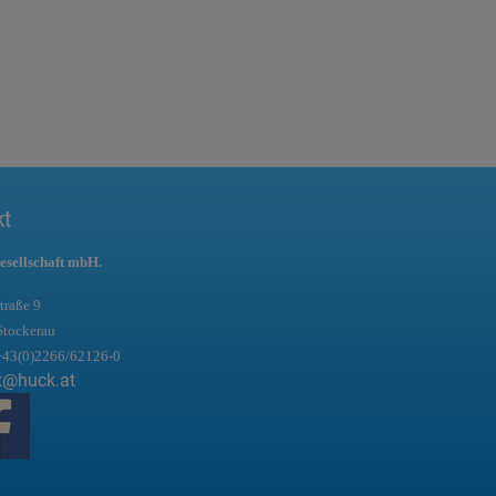
kt
esellschaft mbH.
traße 9
Stockerau
+43(0)2266/62126-0
t@huck.at