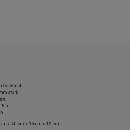
en hochfest
 mm stark
mm.
x 5 m
lb
: ca. 40 cm x 35 cm x 10 cm