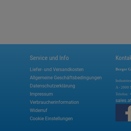
Service und Info
Konta
Liefer- und Versandkosten
Berger G
Allgemeine Geschäftsbedingungen
Industries
Datenschutzerklärung
A - 2000 
Impressum
Telefon:
sales.a
Verbraucherinformation
Widerruf
Cookie Einstellungen