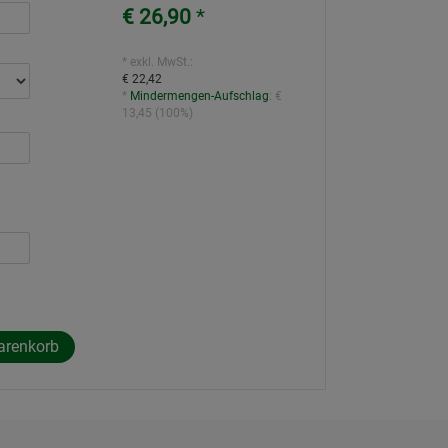
€ 26,90
*
* exkl. MwSt.:
€ 22,42
*
Mindermengen-Aufschlag
:
€
13,45
(
100%
)