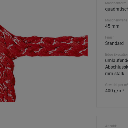
Maschenform
quadratisc
Maschenweite
45 mm
Finish
Standard
Edge Executio
umlaufend
Abschlussk
mm stark
Gewicht per m
400 g/m²
Anzahl: