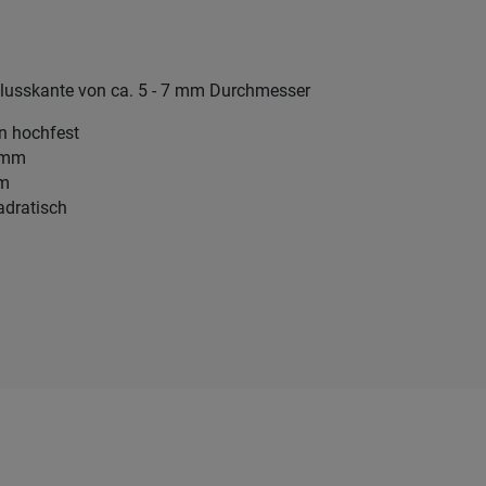
hlusskante von ca. 5 - 7 mm Durchmesser
en hochfest
5 mm
mm
adratisch