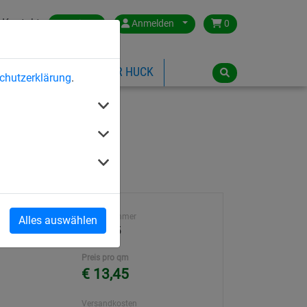
Kontakt
Austria
Anmelden
0
ILSPIELGERÄTE
ÜBER HUCK
chutzerklärung
.
Artikelnummer
Alles auswählen
n hochfest,
212-045
Preis pro qm
€ 13,45
Versandkosten