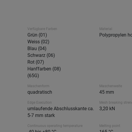
Verfügbare Farben
Material
Grün (01)
Polypropylen ho
Weiss (02)
Blau (04)
Schwarz (06)
Rot (07)
Hanffarben (08)
(65G)
Maschenform
Maschenweite
quadratisch
45 mm
Edge Execution
Mesh breaking stren
umlaufende Abschlusskante ca.
3,20 kN
5-7 mm stark
Continuous operating temperature
Melting point
-40 bis +80 °C
165 °C