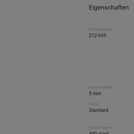
Eigenschaften
Artikelnummer
212-045
Materialstärke
5 mm
Finish
Standard
Gewicht per m²
400 g/m²