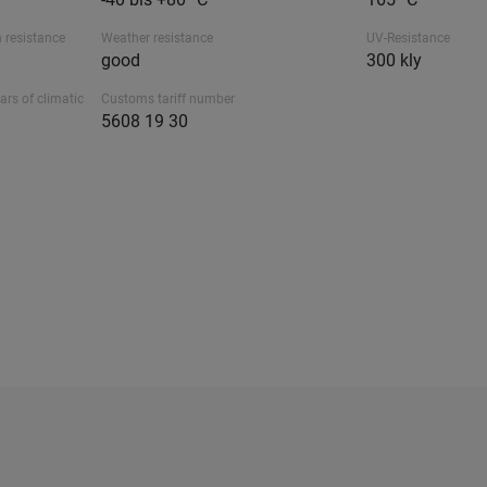
 resistance
Weather resistance
UV-Resistance
good
300 kly
ars of climatic
Customs tariff number
5608 19 30