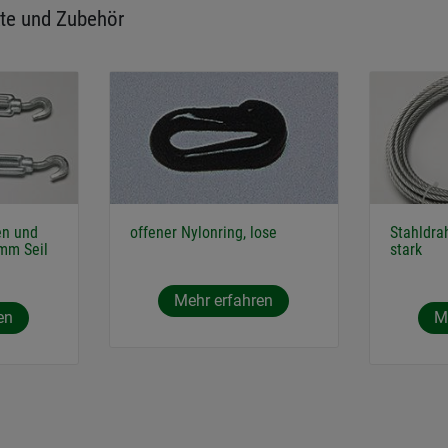
te und Zubehör
en und
offener Nylonring, lose
Stahldrah
 mm Seil
stark
Mehr erfahren
en
M