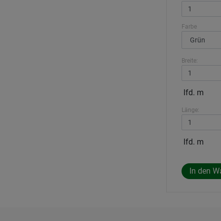
Farbe
Breite:
lfd. m
Länge:
lfd. m