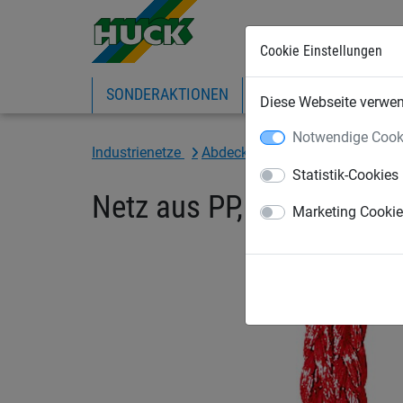
Cookie Einstellungen
SONDERAKTIONEN
EXPRESS-SHOP
IN
Diese Webseite verwend
Notwendige Cook
Industrienetze
Abdecknetze und -planen
War
Statistik-Cookies
Netz aus PP, ca. 5 mm s
Marketing Cooki