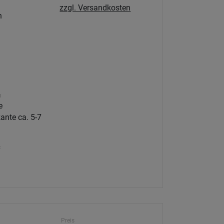
zzgl. Versandkosten
h
n
e
ante ca. 5-7
²
Preis