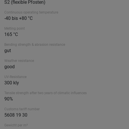
S2 (flexible Pfosten)
Continuous operating temperature
-40 bis +80 °C
Melting point
165 °C
Bending strength & abrasion resistance
gut
Weather resistance
good
UV-Resistance
300 kly
Tensile strength after two years of climatic influences
90%
Customs tariff number
5608 19 30
Gewicht per m²