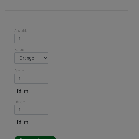
Anzahl:
Farbe
Breite:
lfd. m
Länge:
lfd. m