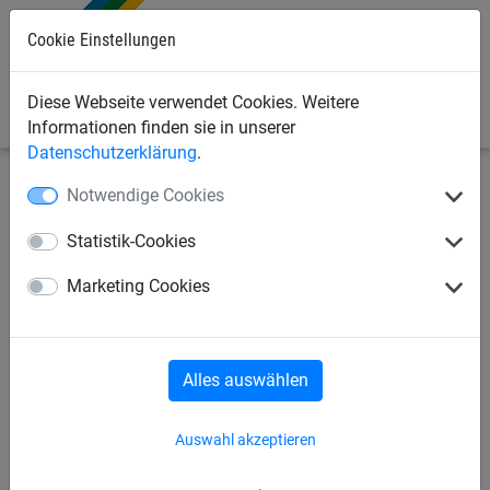
Cookie Einstellungen
0
Diese Webseite verwendet Cookies. Weitere
Informationen finden sie in unserer
Datenschutzerklärung
.
Notwendige Cookies
Industrienetze
Skipistennetze/Schneefangzäune
Skipistennetze
Statistik-Cookies
Sicherungsnetz aus PP, ca. 5
Marketing Cookies
mm, Maschenweite 70 mm
Alles auswählen
Auswahl akzeptieren