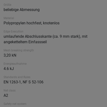
Größe
beliebige Abmessung
Material
Polypropylen hochfest, knotenlos
Edge Execution
umlaufende Abschlusskante (ca. 9 mm stark), mit
angeketteltem Einfassseil
Mesh breaking strength
3,20 kN
Energieaufnahme
4.6 kJ
Standards and Rules
EN 1263-1, NF S 52-106
Net class
A2
Safety net system