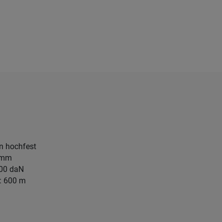
en hochfest
4 mm
100 daN
: 600 m