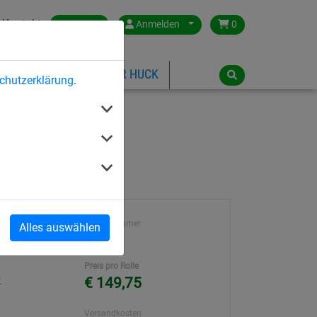
Kontakt
Austria
Anmelden
0
ILSPIELGERÄTE
ÜBER HUCK
chutzerklärung
.
Artikelnummer
Alles auswählen
38040
Preis pro Rolle
k
€ 149,75
Versandkosten