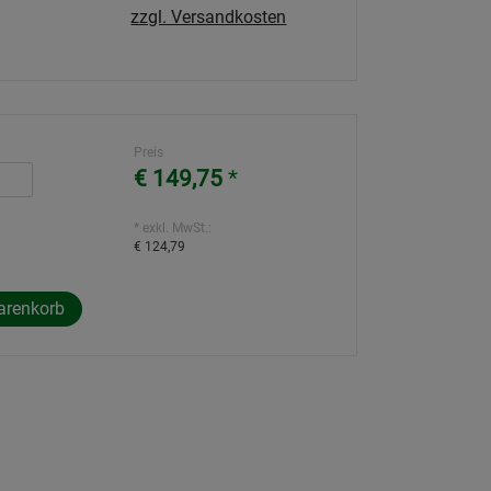
zzgl. Versandkosten
Preis
€ 149,75
*
* exkl. MwSt.:
€ 124,79