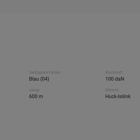
Verfügbare Farben
Bruchkraft
Blau (04)
100 daN
Länge
Material
600 m
Huck-Isilink