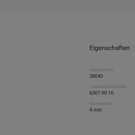
Eigenschaften
Artikelnummer
38040
Customs tariff number
6307 90 10
Materialstärke
4 mm